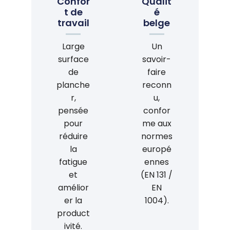
Confor
Qualit
t de
é
travail
belge
Large
Un
surface
savoir-
de
faire
planche
reconn
r,
u,
pensée
confor
pour
me aux
réduire
normes
la
europé
fatigue
ennes
et
(EN 131 /
amélior
EN
er la
1004).
product
ivité.